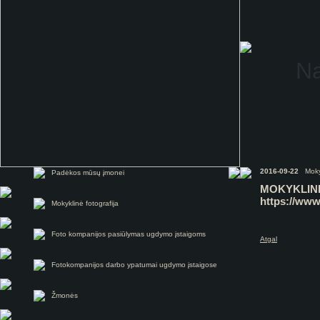
Na
2016-09-22
Mokykl
Padėkos mūsų įmonei
MOKYKLIN
https://ww
Mokyklinė fotografija
Foto kompanijos pasiūlymas ugdymo įstaigoms
Atgal
Fotokompanijos darbo ypatumai ugdymo įstaigose
Žmonės