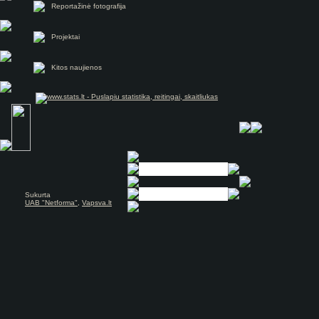
Reportažinė fotografija
Projektai
Kitos naujienos
Sukurta
UAB "Netforma"
,
Vapsva.lt