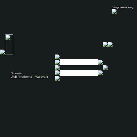
Защитный код
Sukurta
UAB "Netforma"
,
Vapsva.lt